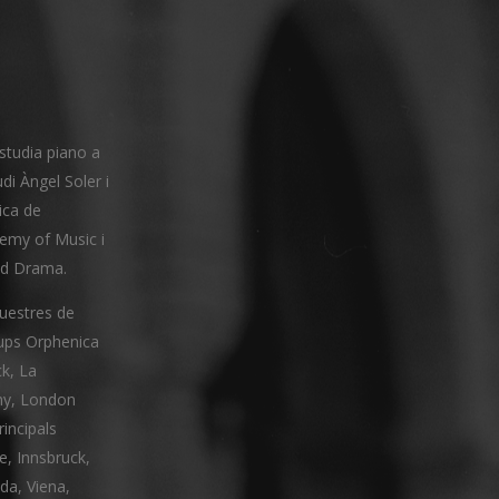
studia piano a
udi Àngel Soler i
ica de
demy of Music i
and Drama.
questres de
rups Orphenica
k, La
ny, London
rincipals
e, Innsbruck,
da, Viena,